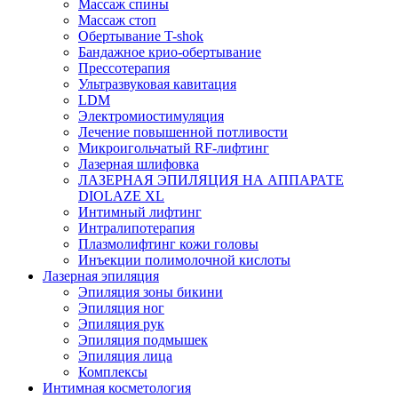
Массаж спины
Массаж стоп
Обертывание T-shok
Бандажное крио-обертывание
Прессотерапия
Ультразвуковая кавитация
LDM
Электромиостимуляция
Лечение повышенной потливости
Микроигольчатый RF-лифтинг
Лазерная шлифовка
ЛАЗЕРНАЯ ЭПИЛЯЦИЯ НА АППАРАТЕ
DIOLAZE XL
Интимный лифтинг
Интралипотерапия
Плазмолифтинг кожи головы
Инъекции полимолочной кислоты
Лазерная эпиляция
Эпиляция зоны бикини
Эпиляция ног
Эпиляция рук
Эпиляция подмышек
Эпиляция лица
Комплексы
Интимная косметология