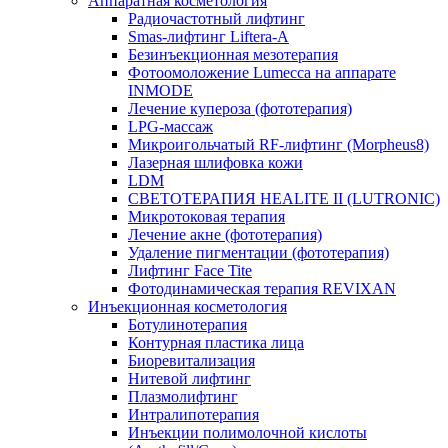
Аппаратная косметология
Радиочастотный лифтинг
Smas-лифтинг Liftera-A
Безинъекционная мезотерапия
Фотоомоложение Lumecca на аппарате
INMODE
Лечение купероза (фототерапия)
LPG-массаж
Микроигольчатый RF-лифтинг (Morpheus8)
Лазерная шлифовка кожи
LDM
СВЕТОТЕРАПИЯ HEALITE II (LUTRONIC)
Микротоковая терапия
Лечение акне (фототерапия)
Удаление пигментации (фототерапия)
Лифтинг Face Tite
Фотодинамическая терапия REVIXAN
Инъекционная косметология
Ботулинотерапия
Контурная пластика лица
Биоревитализация
Нитевой лифтинг
Плазмолифтинг
Интралипотерапия
Инъекции полимолочной кислоты