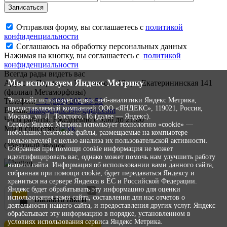
Записаться
Отправляя форму, вы соглашаетесь с
политикой
конфиденциальности
Соглашаюсь на обработку персональных данных
Нажимая на кнопку, вы соглашаетесь с
политикой
конфиденциальности
Всегда рады видеть вас
Мы используем Яндекс Метрику
Адрес:
г. Пермь, ул. Мильчакова 19, ул. Екатерининская 141
(филиал Метаморфозы)
Этот сайт использует сервис веб-аналитики Яндекс Метрика,
Телефон:
+ 7 (999) 282-59-59
предоставляемый компанией ООО «ЯНДЕКС», 119021, Россия,
E-mail:
imagoclinic59@gmail.com
Москва, ул. Л. Толстого, 16 (далее — Яндекс).
Часы работы:
Ежедневно с 9:00 до 21:00
Сервис Яндекс Метрика использует технологию «cookie» —
Мы в соцсетях:
небольшие текстовые файлы, размещаемые на компьютере
пользователей с целью анализа их пользовательской активности.
Обратный звонок
Собранная при помощи cookie информация не может
идентифицировать вас, однако может помочь нам улучшить работу
нашего сайта. Информация об использовании вами данного сайта,
собранная при помощи cookie, будет передаваться Яндексу и
храниться на сервере Яндекса в ЕС и Российской Федерации.
Яндекс будет обрабатывать эту информацию для оценки
Вызвать такси
использования вами сайта, составления для нас отчетов о
деятельности нашего сайта, и предоставления других услуг. Яндекс
обрабатывает эту информацию в порядке, установленном в
условиях использования сервиса Яндекс Метрика.