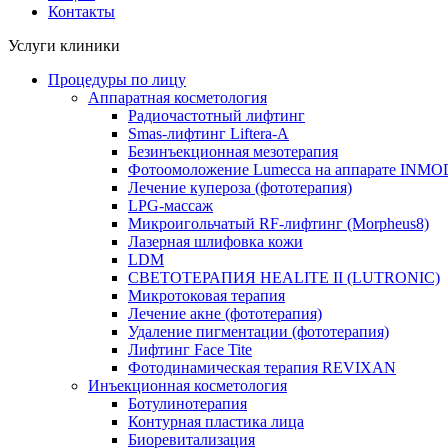
Контакты
Услуги клиники
Процедуры по лицу
Аппаратная косметология
Радиочастотный лифтинг
Smas-лифтинг Liftera-A
Безинъекционная мезотерапия
Фотоомоложение Lumecca на аппарате INM
Лечение купероза (фототерапия)
LPG-массаж
Микроигольчатый RF-лифтинг (Morpheus8)
Лазерная шлифовка кожи
LDM
СВЕТОТЕРАПИЯ HEALITE II (LUTRONIC)
Микротоковая терапия
Лечение акне (фототерапия)
Удаление пигментации (фототерапия)
Лифтинг Face Tite
Фотодинамическая терапия REVIXAN
Инъекционная косметология
Ботулинотерапия
Контурная пластика лица
Биоревитализация