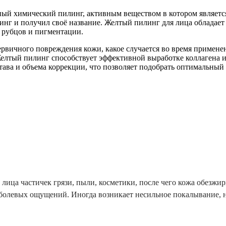
ый химический пилинг, активным веществом в котором является
илинг и получил своё название. Желтый пилинг для лица облад
 рубцов и пигментации.
ервичного повреждения кожи, какое случается во время примен
елтый пилинг способствует эффективной выработке коллагена и
ава и объема коррекции, что позволяет подобрать оптимальный 
 лица частичек грязи, пыли, косметики, после чего кожа обезжи
 болевых ощущений. Иногда возникает несильное покалывание, н