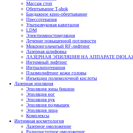
Массаж стоп
Обертывание T-shok
Бандажное крио-обертывание
Прессотерапия
Ультразвуковая кавитация
LDM
Электромиостимуляция
Лечение повышенной потливости
Микроигольчатый RF-лифтинг
Лазерная шлифовка
ЛАЗЕРНАЯ ЭПИЛЯЦИЯ НА АППАРАТЕ DIOLAZ
Интимный лифтинг
Интралипотерапия
Плазмолифтинг кожи головы
Инъекции полимолочной кислоты
Лазерная эпиляция
Эпиляция зоны бикини
Эпиляция ног
Эпиляция рук
Эпиляция подмышек
Эпиляция лица
Комплексы
Интимная косметология
Лазерное омоложение
Радиочастотное омоложение