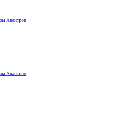
том Авантрон
том Авантрон