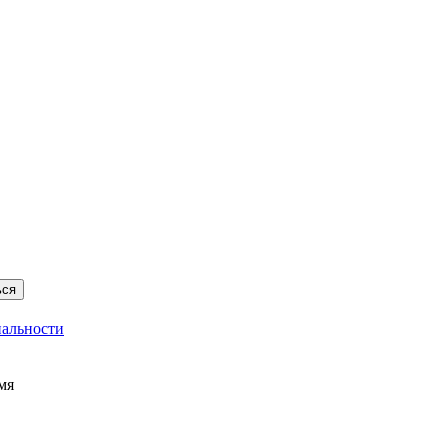
ься
альности
мя