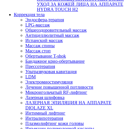
УХОД ЗА КОЖЕЙ ЛИЦА НА АППАРАТЕ
HYDRA TOUCH H2
Коррекция тела
Эндосфера-терапия
LPG-массаж
Общеоздоровительный массаж
Антицеллюлитный массаж
Испанский массаж
Массаж спины
Массаж стоп
Обертывание T-shok
Бандажное крио-обертывание
Прессотерапия
Ультразвуковая кавитация
LDM
Электромиостимуляция
Лечение повышенной потливости
Микроигольчатый RF-лифтинг
Лазерная шлифовка
ЛАЗЕРНАЯ ЭПИЛЯЦИЯ НА АППАРАТЕ
DIOLAZE XL
Интимный лифтинг
Интралипотерапия
Плазмолифтинг кожи головы
Инъекции полимолочной кислоты