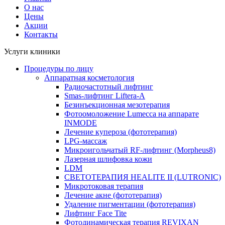
О нас
Цены
Акции
Контакты
Услуги клиники
Процедуры по лицу
Аппаратная косметология
Радиочастотный лифтинг
Smas-лифтинг Liftera-A
Безинъекционная мезотерапия
Фотоомоложение Lumecca на аппарате
INMODE
Лечение купероза (фототерапия)
LPG-массаж
Микроигольчатый RF-лифтинг (Morpheus8)
Лазерная шлифовка кожи
LDM
СВЕТОТЕРАПИЯ HEALITE II (LUTRONIC)
Микротоковая терапия
Лечение акне (фототерапия)
Удаление пигментации (фототерапия)
Лифтинг Face Tite
Фотодинамическая терапия REVIXAN