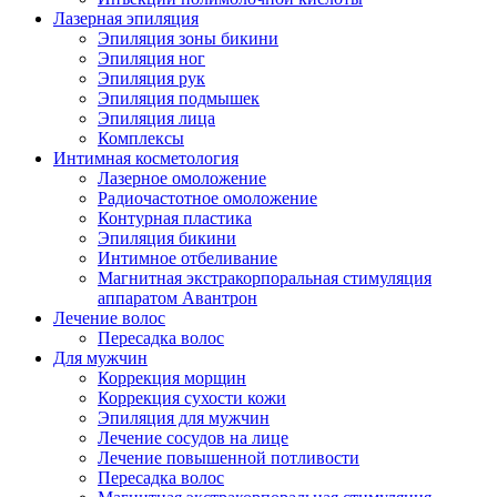
Лазерная эпиляция
Эпиляция зоны бикини
Эпиляция ног
Эпиляция рук
Эпиляция подмышек
Эпиляция лица
Комплексы
Интимная косметология
Лазерное омоложение
Радиочастотное омоложение
Контурная пластика
Эпиляция бикини
Интимное отбеливание
Магнитная экстракорпоральная стимуляция
аппаратом Авантрон
Лечение волос
Пересадка волос
Для мужчин
Коррекция морщин
Коррекция сухости кожи
Эпиляция для мужчин
Лечение сосудов на лице
Лечение повышенной потливости
Пересадка волос