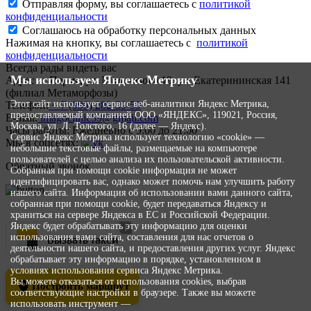
Отправляя форму, вы соглашаетесь с
политикой
конфиденциальности
Соглашаюсь на обработку персональных данных
Нажимая на кнопку, вы соглашаетесь с
политикой
конфиденциальности
Всегда рады видеть вас
Мы используем Яндекс Метрику
Адрес:
г. Пермь, ул. Мильчакова 19, ул. Екатерининская 141
(филиал Метаморфозы)
Этот сайт использует сервис веб-аналитики Яндекс Метрика,
Телефон:
+ 7 (999) 282-59-59
предоставляемый компанией ООО «ЯНДЕКС», 119021, Россия,
E-mail:
imagoclinic59@gmail.com
Москва, ул. Л. Толстого, 16 (далее — Яндекс).
Часы работы:
Ежедневно с 9:00 до 21:00
Сервис Яндекс Метрика использует технологию «cookie» —
Мы в соцсетях:
небольшие текстовые файлы, размещаемые на компьютере
пользователей с целью анализа их пользовательской активности.
Обратный звонок
Собранная при помощи cookie информация не может
идентифицировать вас, однако может помочь нам улучшить работу
нашего сайта. Информация об использовании вами данного сайта,
собранная при помощи cookie, будет передаваться Яндексу и
храниться на сервере Яндекса в ЕС и Российской Федерации.
Яндекс будет обрабатывать эту информацию для оценки
Вызвать такси
использования вами сайта, составления для нас отчетов о
деятельности нашего сайта, и предоставления других услуг. Яндекс
обрабатывает эту информацию в порядке, установленном в
условиях использования сервиса Яндекс Метрика.
Вы можете отказаться от использования cookies, выбрав
Построить маршрут
соответствующие настройки в браузере. Также вы можете
использовать инструмент —