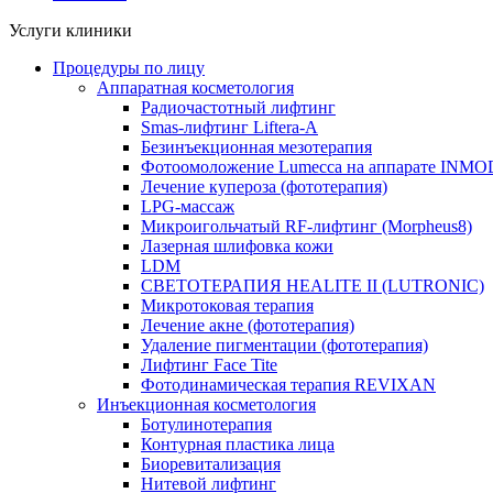
Услуги клиники
Процедуры по лицу
Аппаратная косметология
Радиочастотный лифтинг
Smas-лифтинг Liftera-A
Безинъекционная мезотерапия
Фотоомоложение Lumecca на аппарате INM
Лечение купероза (фототерапия)
LPG-массаж
Микроигольчатый RF-лифтинг (Morpheus8)
Лазерная шлифовка кожи
LDM
СВЕТОТЕРАПИЯ HEALITE II (LUTRONIC)
Микротоковая терапия
Лечение акне (фототерапия)
Удаление пигментации (фототерапия)
Лифтинг Face Tite
Фотодинамическая терапия REVIXAN
Инъекционная косметология
Ботулинотерапия
Контурная пластика лица
Биоревитализация
Нитевой лифтинг