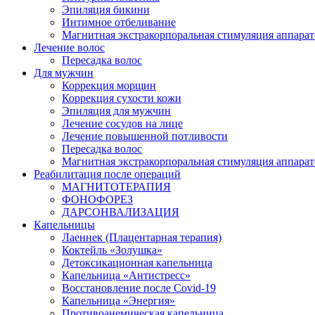
Эпиляция бикини
Интимное отбеливание
Магнитная экстракорпоральная стимуляция аппара
Лечение волос
Пересадка волос
Для мужчин
Коррекция морщин
Коррекция сухости кожи
Эпиляция для мужчин
Лечение сосудов на лице
Лечение повышенной потливости
Пересадка волос
Магнитная экстракорпоральная стимуляция аппара
Реабилитация после операций
МАГНИТОТЕРАПИЯ
ФОНОФОРЕЗ
ДАРСОНВАЛИЗАЦИЯ
Капельницы
Лаеннек (Плацентарная терапия)
Коктейль «Золушка»
Детоксикационная капельница
Капельница «Антистресс»
Восстановление после Covid-19
Капельница «Энергия»
Противоанемическая капельница