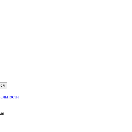
ься
альности
мя