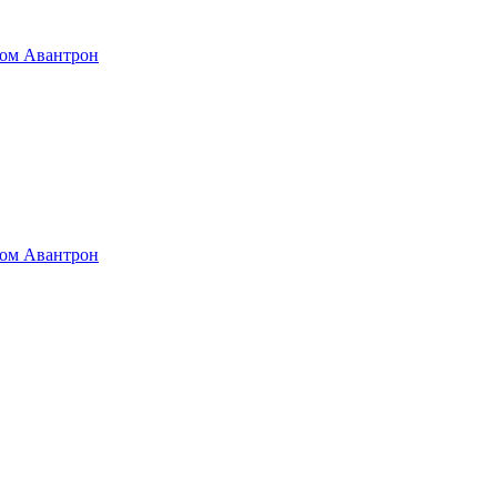
том Авантрон
том Авантрон