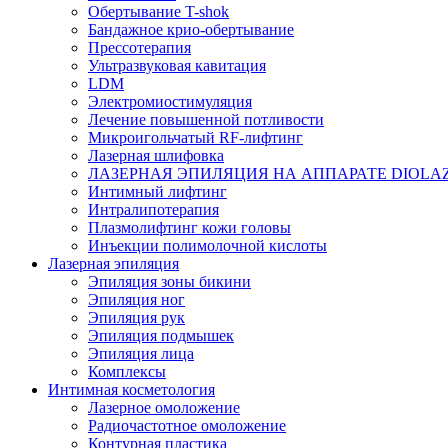
Обертывание T-shok
Бандажное крио-обертывание
Прессотерапия
Ультразвуковая кавитация
LDM
Электромиостимуляция
Лечение повышенной потливости
Микроигольчатый RF-лифтинг
Лазерная шлифовка
ЛАЗЕРНАЯ ЭПИЛЯЦИЯ НА АППАРАТЕ DIOLAZ
Интимный лифтинг
Интралипотерапия
Плазмолифтинг кожи головы
Инъекции полимолочной кислоты
Лазерная эпиляция
Эпиляция зоны бикини
Эпиляция ног
Эпиляция рук
Эпиляция подмышек
Эпиляция лица
Комплексы
Интимная косметология
Лазерное омоложение
Радиочастотное омоложение
Контурная пластика