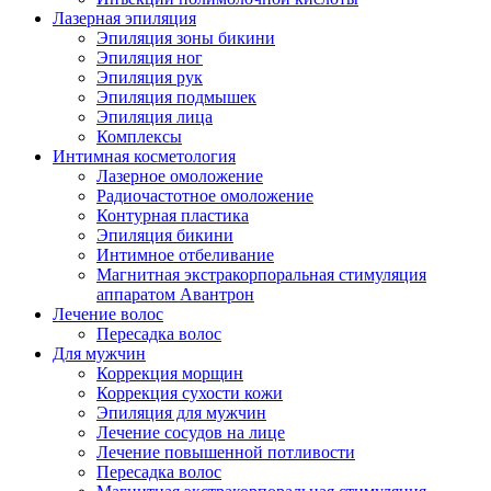
Лазерная эпиляция
Эпиляция зоны бикини
Эпиляция ног
Эпиляция рук
Эпиляция подмышек
Эпиляция лица
Комплексы
Интимная косметология
Лазерное омоложение
Радиочастотное омоложение
Контурная пластика
Эпиляция бикини
Интимное отбеливание
Магнитная экстракорпоральная стимуляция
аппаратом Авантрон
Лечение волос
Пересадка волос
Для мужчин
Коррекция морщин
Коррекция сухости кожи
Эпиляция для мужчин
Лечение сосудов на лице
Лечение повышенной потливости
Пересадка волос