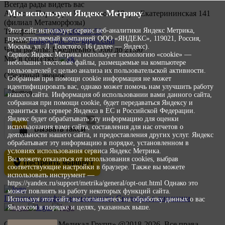
Всегда рады видеть вас
Мы используем Яндекс Метрику
Адрес:
г. Пермь, ул. Мильчакова 19, ул. Екатерининская 141
(филиал Метаморфозы)
Этот сайт использует сервис веб-аналитики Яндекс Метрика,
Телефон:
+ 7 (999) 282-59-59
предоставляемый компанией ООО «ЯНДЕКС», 119021, Россия,
E-mail:
imagoclinic59@gmail.com
Москва, ул. Л. Толстого, 16 (далее — Яндекс).
Часы работы:
Ежедневно с 9:00 до 21:00
Сервис Яндекс Метрика использует технологию «cookie» —
Мы в соцсетях:
небольшие текстовые файлы, размещаемые на компьютере
пользователей с целью анализа их пользовательской активности.
Обратный звонок
Собранная при помощи cookie информация не может
идентифицировать вас, однако может помочь нам улучшить работу
нашего сайта. Информация об использовании вами данного сайта,
собранная при помощи cookie, будет передаваться Яндексу и
храниться на сервере Яндекса в ЕС и Российской Федерации.
Яндекс будет обрабатывать эту информацию для оценки
Вызвать такси
использования вами сайта, составления для нас отчетов о
деятельности нашего сайта, и предоставления других услуг. Яндекс
обрабатывает эту информацию в порядке, установленном в
условиях использования сервиса Яндекс Метрика.
Вы можете отказаться от использования cookies, выбрав
Построить маршрут
соответствующие настройки в браузере. Также вы можете
использовать инструмент —
https://yandex.ru/support/metrika/general/opt-out.html Однако это
может повлиять на работу некоторых функций сайта.
Политика конфиденциальности
Сведения о лицензии
Используя этот сайт, вы соглашаетесь на обработку данных о вас
Яндексом в порядке и целях, указанных выше.
ООО «Эстетик Медикал Групп» @2018-2026. Все права