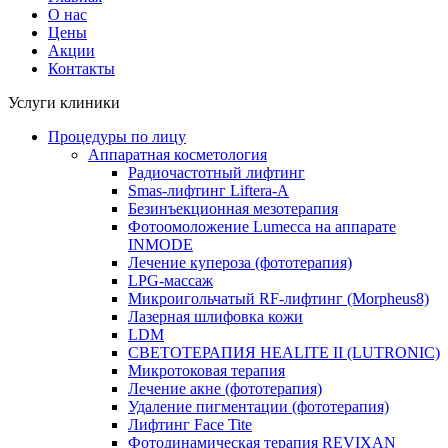
О нас
Цены
Акции
Контакты
Услуги клиники
Процедуры по лицу
Аппаратная косметология
Радиочастотный лифтинг
Smas-лифтинг Liftera-A
Безинъекционная мезотерапия
Фотоомоложение Lumecca на аппарате
INMODE
Лечение купероза (фототерапия)
LPG-массаж
Микроигольчатый RF-лифтинг (Morpheus8)
Лазерная шлифовка кожи
LDM
СВЕТОТЕРАПИЯ HEALITE II (LUTRONIC)
Микротоковая терапия
Лечение акне (фототерапия)
Удаление пигментации (фототерапия)
Лифтинг Face Tite
Фотодинамическая терапия REVIXAN