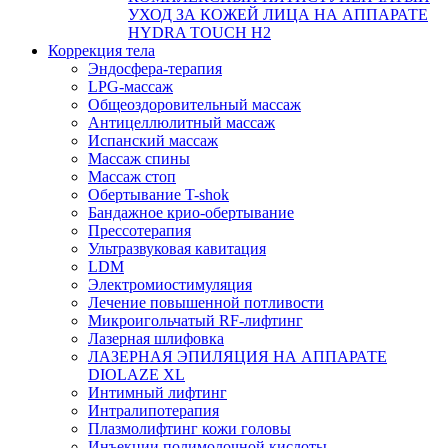
УХОД ЗА КОЖЕЙ ЛИЦА НА АППАРАТЕ
HYDRA TOUCH H2
Коррекция тела
Эндосфера-терапия
LPG-массаж
Общеоздоровительный массаж
Антицеллюлитный массаж
Испанский массаж
Массаж спины
Массаж стоп
Обертывание T-shok
Бандажное крио-обертывание
Прессотерапия
Ультразвуковая кавитация
LDM
Электромиостимуляция
Лечение повышенной потливости
Микроигольчатый RF-лифтинг
Лазерная шлифовка
ЛАЗЕРНАЯ ЭПИЛЯЦИЯ НА АППАРАТЕ
DIOLAZE XL
Интимный лифтинг
Интралипотерапия
Плазмолифтинг кожи головы
Инъекции полимолочной кислоты