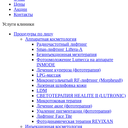
Цены
Акции
Контакты
Услуги клиники
Процедуры по лицу
Аппаратная косметология
Радиочастотный лифтинг
Smas-лифтинг Liftera-A
Безинъекционная мезотерапия
Фотоомоложение Lumecca на аппарате
INMODE
Лечение купероза (фототерапия)
LPG-массаж
Микроигольчатый RF-лифтинг (Morpheus8)
Лазерная шлифовка кожи
LDM
СВЕТОТЕРАПИЯ HEALITE II (LUTRONIC)
Микротоковая терапия
Лечение акне (фототерапия)
Удаление пигментации (фототерапия)
Лифтинг Face Tite
Фотодинамическая терапия REVIXAN
Инъекционная косметология