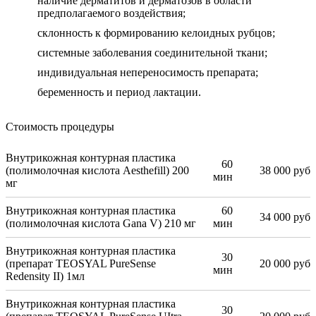
наличие дерматитов и дерматозов в области
предполагаемого воздействия;
склонность к формированию келоидных рубцов;
системные заболевания соединительной ткани;
индивидуальная непереносимость препарата;
беременность и период лактации.
Стоимость процедуры
Внутрикожная контурная пластика
60
(полимолочная кислота Aesthefill) 200
38 000 руб
мин
мг
Внутрикожная контурная пластика
60
34 000 руб
(полимолочная кислота Gana V) 210 мг
мин
Внутрикожная контурная пластика
30
(препарат TEOSYAL PureSense
20 000 руб
мин
Redensity II) 1мл
Внутрикожная контурная пластика
30