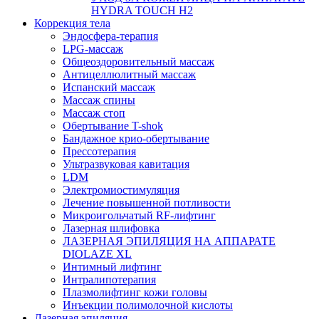
HYDRA TOUCH H2
Коррекция тела
Эндосфера-терапия
LPG-массаж
Общеоздоровительный массаж
Антицеллюлитный массаж
Испанский массаж
Массаж спины
Массаж стоп
Обертывание T-shok
Бандажное крио-обертывание
Прессотерапия
Ультразвуковая кавитация
LDM
Электромиостимуляция
Лечение повышенной потливости
Микроигольчатый RF-лифтинг
Лазерная шлифовка
ЛАЗЕРНАЯ ЭПИЛЯЦИЯ НА АППАРАТЕ
DIOLAZE XL
Интимный лифтинг
Интралипотерапия
Плазмолифтинг кожи головы
Инъекции полимолочной кислоты
Лазерная эпиляция