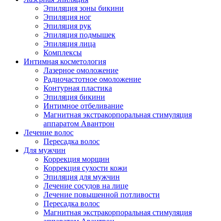
Эпиляция зоны бикини
Эпиляция ног
Эпиляция рук
Эпиляция подмышек
Эпиляция лица
Комплексы
Интимная косметология
Лазерное омоложение
Радиочастотное омоложение
Контурная пластика
Эпиляция бикини
Интимное отбеливание
Магнитная экстракорпоральная стимуляция
аппаратом Авантрон
Лечение волос
Пересадка волос
Для мужчин
Коррекция морщин
Коррекция сухости кожи
Эпиляция для мужчин
Лечение сосудов на лице
Лечение повышенной потливости
Пересадка волос
Магнитная экстракорпоральная стимуляция