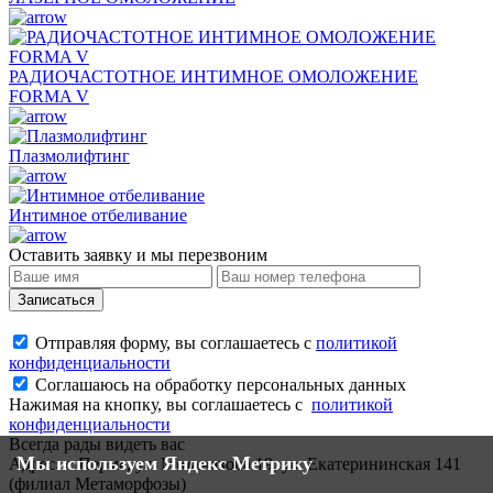
РАДИОЧАСТОТНОЕ ИНТИМНОЕ ОМОЛОЖЕНИЕ
FORMA V
Плазмолифтинг
Интимное отбеливание
Оставить заявку и мы перезвоним
Записаться
Отправляя форму, вы соглашаетесь с
политикой
конфиденциальности
Соглашаюсь на обработку персональных данных
Нажимая на кнопку, вы соглашаетесь с
политикой
конфиденциальности
Всегда рады видеть вас
Мы используем Яндекс Метрику
Адрес:
г. Пермь, ул. Мильчакова 19, ул. Екатерининская 141
(филиал Метаморфозы)