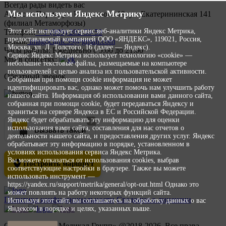
Всегда рады видеть вас
Мы используем Яндекс Метрику
Адрес:
г. Пермь, ул. Мильчакова 19, ул. Екатерининская 141
(филиал Метаморфозы)
Этот сайт использует сервис веб-аналитики Яндекс Метрика,
Телефон:
+ 7 (999) 282-59-59
предоставляемый компанией ООО «ЯНДЕКС», 119021, Россия,
E-mail:
imagoclinic59@gmail.com
Москва, ул. Л. Толстого, 16 (далее — Яндекс).
Часы работы:
Ежедневно с 9:00 до 21:00
Сервис Яндекс Метрика использует технологию «cookie» —
Мы в соцсетях:
небольшие текстовые файлы, размещаемые на компьютере
пользователей с целью анализа их пользовательской активности.
Обратный звонок
Собранная при помощи cookie информация не может
идентифицировать вас, однако может помочь нам улучшить работу
нашего сайта. Информация об использовании вами данного сайта,
собранная при помощи cookie, будет передаваться Яндексу и
храниться на сервере Яндекса в ЕС и Российской Федерации.
Яндекс будет обрабатывать эту информацию для оценки
Вызвать такси
использования вами сайта, составления для нас отчетов о
деятельности нашего сайта, и предоставления других услуг. Яндекс
обрабатывает эту информацию в порядке, установленном в
условиях использования сервиса Яндекс Метрика.
Вы можете отказаться от использования cookies, выбрав
Построить маршрут
соответствующие настройки в браузере. Также вы можете
использовать инструмент —
https://yandex.ru/support/metrika/general/opt-out.html Однако это
может повлиять на работу некоторых функций сайта.
Политика конфиденциальности
Сведения о лицензии
Используя этот сайт, вы соглашаетесь на обработку данных о вас
Яндексом в порядке и целях, указанных выше.
ООО «Эстетик Медикал Групп» @2018-2026. Все права