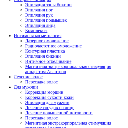
Эпиляция зоны бикини
Эпиляция ног
Эпиляция рук
Эпиляция подмышек
Эпиляция лица
Комплексы
Интимная косметология
Лазерное омоложение
Радиочастотное омоложение
Контурная пластика
Эпиляция бикини
Интимное отбеливание
Магнитная экстракорпоральная стимуляция
аппаратом Авантрон
Лечение волос
Пересадка волос
Для мужчин
Коррекция морщин
Коррекция сухости кожи
Эпиляция для мужчин
Лечение сосудов на лице
Лечение повышенной потливости
Пересадка волос
Магнитная экстракорпоральная стимуляция