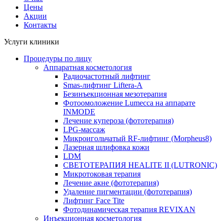
Цены
Акции
Контакты
Услуги клиники
Процедуры по лицу
Аппаратная косметология
Радиочастотный лифтинг
Smas-лифтинг Liftera-A
Безинъекционная мезотерапия
Фотоомоложение Lumecca на аппарате
INMODE
Лечение купероза (фототерапия)
LPG-массаж
Микроигольчатый RF-лифтинг (Morpheus8)
Лазерная шлифовка кожи
LDM
СВЕТОТЕРАПИЯ HEALITE II (LUTRONIC)
Микротоковая терапия
Лечение акне (фототерапия)
Удаление пигментации (фототерапия)
Лифтинг Face Tite
Фотодинамическая терапия REVIXAN
Инъекционная косметология