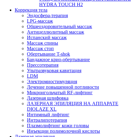
HYDRA TOUCH H2
Коррекция тела
Эндосфера-терапия
LPG-массаж
Общеоздоровительный массаж
Антицеллюлитный массаж
Испанский массаж
Массаж спины
Массаж стоп
Обертывание T-shok
Бандажное крио-обертывание
Прессотерапия
Ультразвуковая кавитация
LDM
Электромиостимуляция
Лечение повышенной потливости
Микроигольчатый RF-лифтинг
Лазерная шлифовка
ЛАЗЕРНАЯ ЭПИЛЯЦИЯ НА АППАРАТЕ
DIOLAZE XL
Интимный лифтинг
Интралипотерапия
Плазмолифтинг кожи головы
Инъекции полимолочной кислоты
Лазерная эпиляция