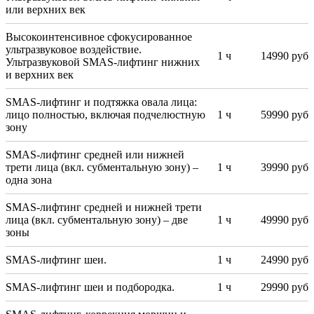
или верхних век
Высокоинтенсивное сфокусированное
ультразвуковое воздействие.
1 ч
14990 руб
Ультразвуковой SMAS-лифтинг нижних
и верхних век
SMAS-лифтинг и подтяжка овала лица:
лицо полностью, включая подчелюстную
1 ч
59990 руб
зону
SMAS-лифтинг средней или нижней
трети лица (вкл. субментальную зону) –
1 ч
39990 руб
одна зона
SMAS-лифтинг средней и нижней трети
лица (вкл. субментальную зону) – две
1 ч
49990 руб
зоны
SMAS-лифтинг шеи.
1 ч
24990 руб
SMAS-лифтинг шеи и подбородка.
1 ч
29990 руб