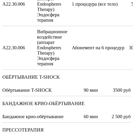
A22.30.006
Endospheres
1 процедура (все тело)
Therapy)
Эндосфера
терапия
Вибрационное
воздействие
(аппарат
A22.30.006
Endospheres
Абонемент на 6 процедур
3
Therapy)
Эндосфера
терапия
ОБЁРТЫВАНИЕ T-SHOCK
Обёртывание T-SHOCK
90 мин
3500 руб
БАНДАЖНОЕ КРИО-ОБЁРТЫВАНИЕ
Бандажное крио-обёртывание
60 мин
2 500 руб
ПРЕССОТЕРАПИЯ