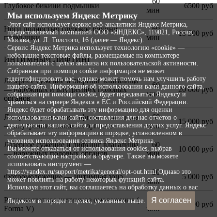
60
Глубокое бикини подмышки
6500 руб
мин
Мы используем Яндекс Метрику
Этот сайт использует сервис веб-аналитики Яндекс Метрика,
Ноги полностью глубокое бикини
60
предоставляемый компанией ООО «ЯНДЕКС», 119021, Россия,
13 500 руб
подмышки
мин
Москва, ул. Л. Толстого, 16 (далее — Яндекс).
Сервис Яндекс Метрика использует технологию «cookie» —
небольшие текстовые файлы, размещаемые на компьютере
ИНТИМНЫЙ ЛИФТИНГ
пользователей с целью анализа их пользовательской активности.
Собранная при помощи cookie информация не может
идентифицировать вас, однако может помочь нам улучшить работу
Лазерное сужение и лифтинг влагалища
60
нашего сайта. Информация об использовании вами данного сайта,
— наружных и внутренних половых
20 000 руб
мин
собранная при помощи cookie, будет передаваться Яндексу и
органов
храниться на сервере Яндекса в ЕС и Российской Федерации.
Яндекс будет обрабатывать эту информацию для оценки
Лазерное сужение и лифтинг влагалища
60
использования вами сайта, составления для нас отчетов о
15 000 руб
— внутренних половых органов
мин
деятельности нашего сайта, и предоставления других услуг. Яндекс
обрабатывает эту информацию в порядке, установленном в
условиях использования сервиса Яндекс Метрика.
Лазерное сужение и лифтинг влагалища
60
10 000 руб
Вы можете отказаться от использования cookies, выбрав
— наружных половых органов
мин
соответствующие настройки в браузере. Также вы можете
использовать инструмент —
30
https://yandex.ru/support/metrika/general/opt-out.html Однако это
Фотоомоложение — интимная зона
5 000 руб
может повлиять на работу некоторых функций сайта.
мин
Используя этот сайт, вы соглашаетесь на обработку данных о вас
Радиочастотное интимное омоложение (
30
Я согласен
Яндексом в порядке и целях, указанных выше.
25 000 руб
Forma V)
мин