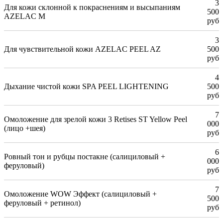
3
Для кожи склонной к покраснениям и высыпаниям
500
AZELAC M
руб
3
Для чувствительной кожи AZELAC PEEL AZ
500
руб
4
Дыхание чистой кожи SPA PEEL LIGHTENING
500
руб
7
Омоложение для зрелой кожи 3 Retises ST Yellow Peel
000
(лицо +шея)
руб
6
Ровный тон и рубцы постакне (салициловый +
000
феруловый)
руб
7
Омоложение WOW Эффект (салициловый +
500
феруловый + ретинол)
руб