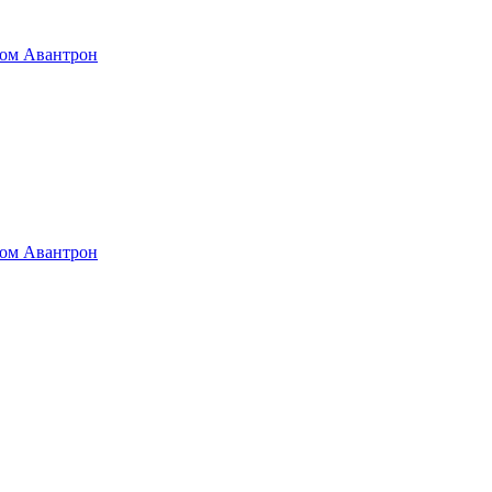
том Авантрон
том Авантрон