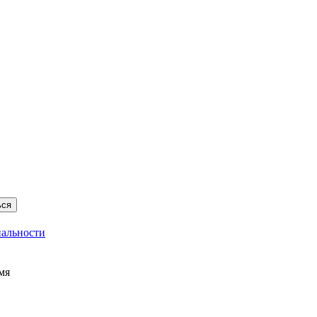
ься
альности
мя