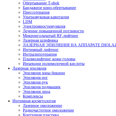
Обертывание T-shok
Бандажное крио-обертывание
Прессотерапия
Ультразвуковая кавитация
LDM
Электромиостимуляция
Лечение повышенной потливости
Микроигольчатый RF-лифтинг
Лазерная шлифовка
ЛАЗЕРНАЯ ЭПИЛЯЦИЯ НА АППАРАТЕ DIOLAZ
Интимный лифтинг
Интралипотерапия
Плазмолифтинг кожи головы
Инъекции полимолочной кислоты
Лазерная эпиляция
Эпиляция зоны бикини
Эпиляция ног
Эпиляция рук
Эпиляция подмышек
Эпиляция лица
Комплексы
Интимная косметология
Лазерное омоложение
Радиочастотное омоложение
Контурная пластика