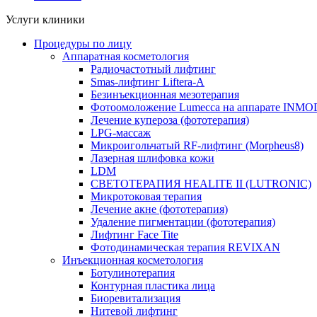
Услуги клиники
Процедуры по лицу
Аппаратная косметология
Радиочастотный лифтинг
Smas-лифтинг Liftera-A
Безинъекционная мезотерапия
Фотоомоложение Lumecca на аппарате INM
Лечение купероза (фототерапия)
LPG-массаж
Микроигольчатый RF-лифтинг (Morpheus8)
Лазерная шлифовка кожи
LDM
СВЕТОТЕРАПИЯ HEALITE II (LUTRONIC)
Микротоковая терапия
Лечение акне (фототерапия)
Удаление пигментации (фототерапия)
Лифтинг Face Tite
Фотодинамическая терапия REVIXAN
Инъекционная косметология
Ботулинотерапия
Контурная пластика лица
Биоревитализация
Нитевой лифтинг