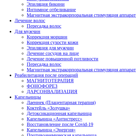
Эпиляция бикини
Интимное отбеливание
Магнитная экстракорпоральная стимуляция аппара
Лечение волос
Пересадка волос
Для мужчин
Коррекция морщин
Коррекция сухости кожи
Эпиляция для мужчин
Лечение сосудов на лице
Лечение повышенной потливости
Пересадка волос
Магнитная экстракорпоральная стимуляция аппара
Реабилитация после операций
МАГНИТОТЕРАПИЯ
ФОНОФОРЕЗ
ДАРСОНВАЛИЗАЦИЯ
Капельницы
Лаеннек (Плацентарная терапия)
Коктейль «Золушка»
Детоксикационная капельница
Капельница «Антистресс»
Восстановление после Covid-19
Капельница «Энергия»
Противоанемическая капельница