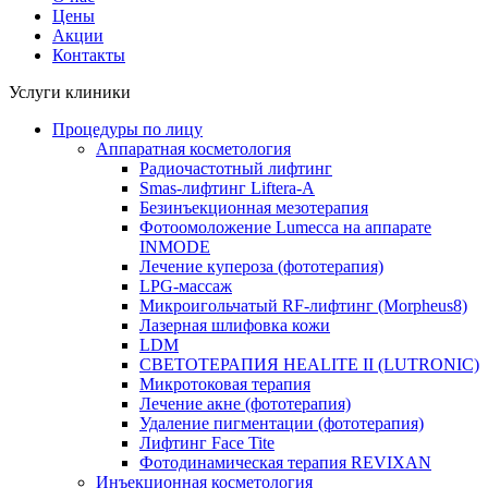
Цены
Акции
Контакты
Услуги клиники
Процедуры по лицу
Аппаратная косметология
Радиочастотный лифтинг
Smas-лифтинг Liftera-A
Безинъекционная мезотерапия
Фотоомоложение Lumecca на аппарате
INMODE
Лечение купероза (фототерапия)
LPG-массаж
Микроигольчатый RF-лифтинг (Morpheus8)
Лазерная шлифовка кожи
LDM
СВЕТОТЕРАПИЯ HEALITE II (LUTRONIC)
Микротоковая терапия
Лечение акне (фототерапия)
Удаление пигментации (фототерапия)
Лифтинг Face Tite
Фотодинамическая терапия REVIXAN
Инъекционная косметология