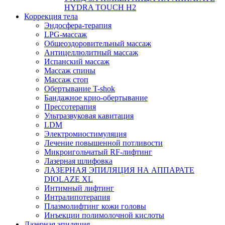
HYDRA TOUCH H2
Коррекция тела
Эндосфера-терапия
LPG-массаж
Общеоздоровительный массаж
Антицеллюлитный массаж
Испанский массаж
Массаж спины
Массаж стоп
Обертывание T-shok
Бандажное крио-обертывание
Прессотерапия
Ультразвуковая кавитация
LDM
Электромиостимуляция
Лечение повышенной потливости
Микроигольчатый RF-лифтинг
Лазерная шлифовка
ЛАЗЕРНАЯ ЭПИЛЯЦИЯ НА АППАРАТЕ
DIOLAZE XL
Интимный лифтинг
Интралипотерапия
Плазмолифтинг кожи головы
Инъекции полимолочной кислоты
Лазерная эпиляция