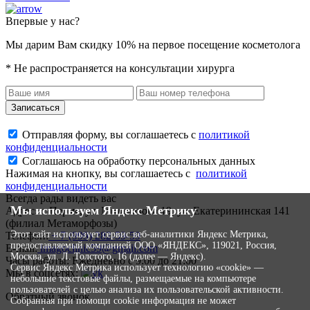
Впервые у нас?
Мы дарим Вам скидку 10% на первое посещение косметолога
* Не распространяется на консультации хирурга
Записаться
Отправляя форму, вы соглашаетесь с
политикой
конфиденциальности
Соглашаюсь на обработку персональных данных
Нажимая на кнопку, вы соглашаетесь с
политикой
конфиденциальности
Всегда рады видеть вас
Мы используем Яндекс Метрику
Адрес:
г. Пермь, ул. Мильчакова 19, ул. Екатерининская 141
(филиал Метаморфозы)
Этот сайт использует сервис веб-аналитики Яндекс Метрика,
Телефон:
+ 7 (999) 282-59-59
предоставляемый компанией ООО «ЯНДЕКС», 119021, Россия,
E-mail:
imagoclinic59@gmail.com
Москва, ул. Л. Толстого, 16 (далее — Яндекс).
Часы работы:
Ежедневно с 9:00 до 21:00
Сервис Яндекс Метрика использует технологию «cookie» —
Мы в соцсетях:
небольшие текстовые файлы, размещаемые на компьютере
пользователей с целью анализа их пользовательской активности.
Обратный звонок
Собранная при помощи cookie информация не может