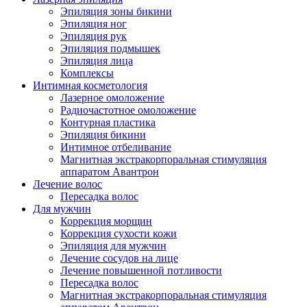
Эпиляция зоны бикини
Эпиляция ног
Эпиляция рук
Эпиляция подмышек
Эпиляция лица
Комплексы
Интимная косметология
Лазерное омоложение
Радиочастотное омоложение
Контурная пластика
Эпиляция бикини
Интимное отбеливание
Магнитная экстракорпоральная стимуляция
аппаратом Авантрон
Лечение волос
Пересадка волос
Для мужчин
Коррекция морщин
Коррекция сухости кожи
Эпиляция для мужчин
Лечение сосудов на лице
Лечение повышенной потливости
Пересадка волос
Магнитная экстракорпоральная стимуляция