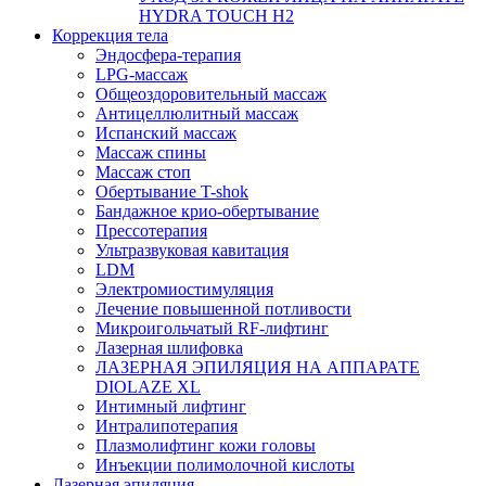
HYDRA TOUCH H2
Коррекция тела
Эндосфера-терапия
LPG-массаж
Общеоздоровительный массаж
Антицеллюлитный массаж
Испанский массаж
Массаж спины
Массаж стоп
Обертывание T-shok
Бандажное крио-обертывание
Прессотерапия
Ультразвуковая кавитация
LDM
Электромиостимуляция
Лечение повышенной потливости
Микроигольчатый RF-лифтинг
Лазерная шлифовка
ЛАЗЕРНАЯ ЭПИЛЯЦИЯ НА АППАРАТЕ
DIOLAZE XL
Интимный лифтинг
Интралипотерапия
Плазмолифтинг кожи головы
Инъекции полимолочной кислоты
Лазерная эпиляция