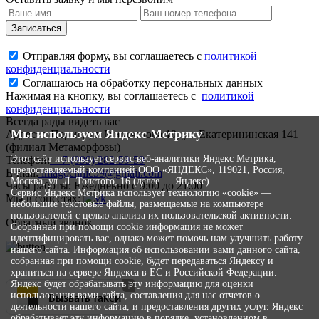
Записаться
Отправляя форму, вы соглашаетесь с
политикой
конфиденциальности
Соглашаюсь на обработку персональных данных
Нажимая на кнопку, вы соглашаетесь с
политикой
конфиденциальности
Всегда рады видеть вас
Мы используем Яндекс Метрику
Адрес:
г. Пермь, ул. Мильчакова 19, ул. Екатерининская 141
(филиал Метаморфозы)
Этот сайт использует сервис веб-аналитики Яндекс Метрика,
Телефон:
+ 7 (999) 282-59-59
предоставляемый компанией ООО «ЯНДЕКС», 119021, Россия,
E-mail:
imagoclinic59@gmail.com
Москва, ул. Л. Толстого, 16 (далее — Яндекс).
Часы работы:
Ежедневно с 9:00 до 21:00
Сервис Яндекс Метрика использует технологию «cookie» —
Мы в соцсетях:
небольшие текстовые файлы, размещаемые на компьютере
пользователей с целью анализа их пользовательской активности.
Обратный звонок
Собранная при помощи cookie информация не может
идентифицировать вас, однако может помочь нам улучшить работу
нашего сайта. Информация об использовании вами данного сайта,
собранная при помощи cookie, будет передаваться Яндексу и
храниться на сервере Яндекса в ЕС и Российской Федерации.
Яндекс будет обрабатывать эту информацию для оценки
Вызвать такси
использования вами сайта, составления для нас отчетов о
деятельности нашего сайта, и предоставления других услуг. Яндекс
обрабатывает эту информацию в порядке, установленном в