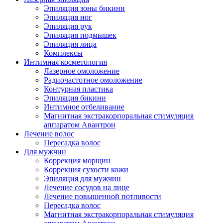
Эпиляция зоны бикини
Эпиляция ног
Эпиляция рук
Эпиляция подмышек
Эпиляция лица
Комплексы
Интимная косметология
Лазерное омоложение
Радиочастотное омоложение
Контурная пластика
Эпиляция бикини
Интимное отбеливание
Магнитная экстракорпоральная стимуляция
аппаратом Авантрон
Лечение волос
Пересадка волос
Для мужчин
Коррекция морщин
Коррекция сухости кожи
Эпиляция для мужчин
Лечение сосудов на лице
Лечение повышенной потливости
Пересадка волос
Магнитная экстракорпоральная стимуляция