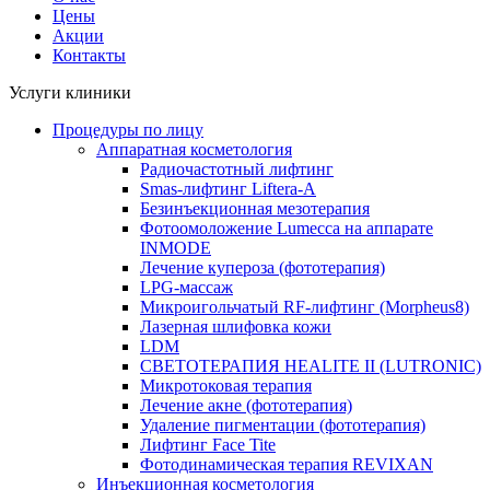
Цены
Акции
Контакты
Услуги клиники
Процедуры по лицу
Аппаратная косметология
Радиочастотный лифтинг
Smas-лифтинг Liftera-A
Безинъекционная мезотерапия
Фотоомоложение Lumecca на аппарате
INMODE
Лечение купероза (фототерапия)
LPG-массаж
Микроигольчатый RF-лифтинг (Morpheus8)
Лазерная шлифовка кожи
LDM
СВЕТОТЕРАПИЯ HEALITE II (LUTRONIC)
Микротоковая терапия
Лечение акне (фототерапия)
Удаление пигментации (фототерапия)
Лифтинг Face Tite
Фотодинамическая терапия REVIXAN
Инъекционная косметология